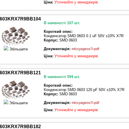
Ціна:
Уточнюйте у менеджерів
603KRX7R9BB104
В наявності 107 шт.
Короткий опис:
Конденсатор SMD 0603 0.1 uF 50V ±10% X7R
Корпус:
SMD 0603
Документація:
Збільшити
mlccyageox7r.pdf
Ціна:
Уточнюйте у менеджерів
603KRX7R9BB121
В наявності 594 шт.
Короткий опис:
Конденсатор SMD 0603 120 pF 50V ±10% X7R
Корпус:
SMD 0603
Документація:
Збільшити
mlccyageox7r.pdf
Ціна:
Уточнюйте у менеджерів
603KRX7R9BB182