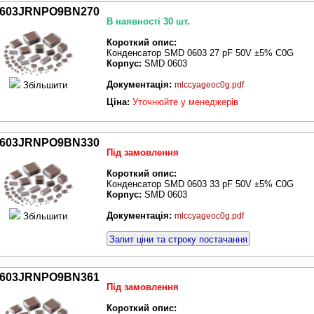
603JRNPO9BN270
В наявності 30 шт.
Короткий опис:
Конденсатор SMD 0603 27 pF 50V ±5% C0G
Корпус:
SMD 0603
Документація:
Збільшити
mlccyageoc0g.pdf
Ціна:
Уточнюйте у менеджерів
603JRNPO9BN330
Під замовлення
Короткий опис:
Конденсатор SMD 0603 33 pF 50V ±5% C0G
Корпус:
SMD 0603
Документація:
Збільшити
mlccyageoc0g.pdf
Запит ціни та строку постачання
603JRNPO9BN361
Під замовлення
Короткий опис: