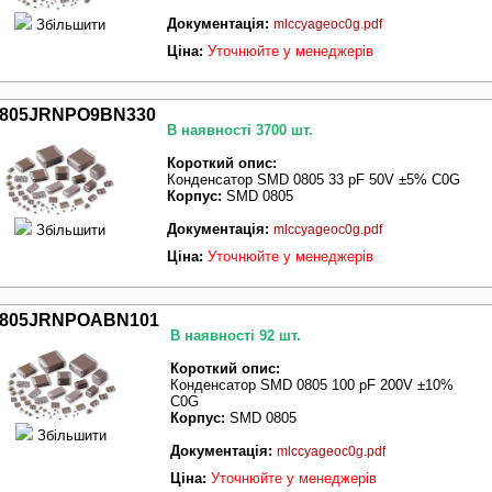
Документація:
Збільшити
mlccyageoc0g.pdf
Ціна:
Уточнюйте у менеджерів
805JRNPO9BN330
В наявності 3700 шт.
Короткий опис:
Конденсатор SMD 0805 33 pF 50V ±5% C0G
Корпус:
SMD 0805
Документація:
Збільшити
mlccyageoc0g.pdf
Ціна:
Уточнюйте у менеджерів
805JRNPOABN101
В наявності 92 шт.
Короткий опис:
Конденсатор SMD 0805 100 pF 200V ±10%
C0G
Корпус:
SMD 0805
Збільшити
Документація:
mlccyageoc0g.pdf
Ціна:
Уточнюйте у менеджерів