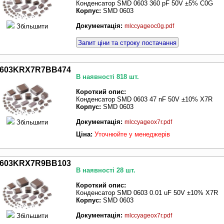
Конденсатор SMD 0603 360 pF 50V ±5% C0G
Корпус:
SMD 0603
Документація:
Збільшити
mlccyageoc0g.pdf
Запит ціни та строку постачання
603KRX7R7BB474
В наявності 818 шт.
Короткий опис:
Конденсатор SMD 0603 47 nF 50V ±10% X7R
Корпус:
SMD 0603
Документація:
Збільшити
mlccyageox7r.pdf
Ціна:
Уточнюйте у менеджерів
603KRX7R9BB103
В наявності 28 шт.
Короткий опис:
Конденсатор SMD 0603 0.01 uF 50V ±10% X7R
Корпус:
SMD 0603
Документація:
Збільшити
mlccyageox7r.pdf