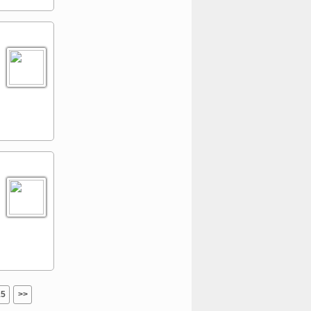
15
>>