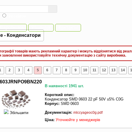
За сайтом
Виробники
Рішення
Контакти
не - Конденсатори
графії товарів мають рекламний характер і можуть відрізнятися від реал
замовленні використовуйте технічну документацію з сайту виробника.
1
2
3
4
5
6
7
8
9
10
11
12
13
14
603JRNPO9BN220
В наявності 1941 шт.
Короткий опис:
Конденсатор SMD 0603 22 pF 50V ±5% C0G
Корпус:
SMD 0603
Документація:
Збільшити
mlccyageoc0g.pdf
Ціна:
Уточнюйте у менеджерів