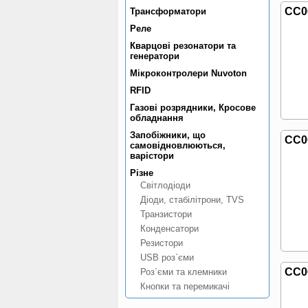
CC0
Трансформатори
Реле
Кварцовi резонатори та
генератори
Мiкроконтролери Nuvoton
RFID
Газовi розрядники, Кросове
обладнання
Запобiжники, що
CC0
самовiдновлюються,
варiстори
Рiзне
Свiтлодiоди
Дiоди, стабiлiтрони, TVS
Транзистори
Конденсатори
Резистори
USB роз`єми
CC0
Роз`єми та клемники
Кнопки та перемикачi