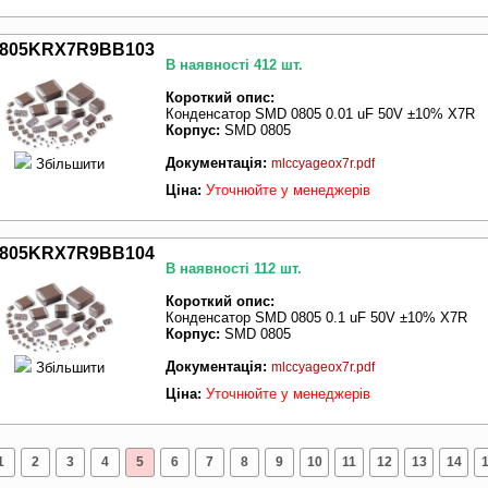
805KRX7R9BB103
В наявності 412 шт.
Короткий опис:
Конденсатор SMD 0805 0.01 uF 50V ±10% X7R
Корпус:
SMD 0805
Документація:
Збільшити
mlccyageox7r.pdf
Ціна:
Уточнюйте у менеджерів
805KRX7R9BB104
В наявності 112 шт.
Короткий опис:
Конденсатор SMD 0805 0.1 uF 50V ±10% X7R
Корпус:
SMD 0805
Документація:
Збільшити
mlccyageox7r.pdf
Ціна:
Уточнюйте у менеджерів
1
2
3
4
5
6
7
8
9
10
11
12
13
14