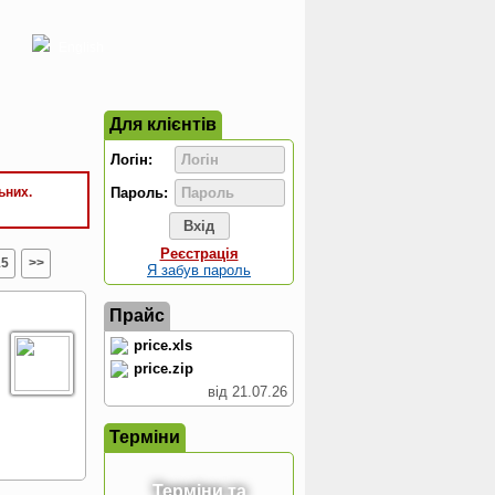
English
Для клієнтів
Логін:
ьних.
Пароль:
Реєстрація
15
>>
Я забув пароль
Прайс
price.xls
price.zip
від 21.07.26
Терміни
Терміни та