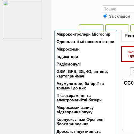
За складом
Головна
Новини
Мiкроконтролери Microchip
Рiз
Одноплатнi мiкрокомп`ютери
Мiкросхеми
Фото
При 
Індикатори
Радiомодулi
GSM, GPS, 3G, 4G, антени,
картоприймачi
CC0
Акумулятори, батареї та
тримачi до них
П`єзокерамiчнi та
електромагнiтнi бузери
Мікросхеми запису
відтворення звуку
Корпуси, лiнзи Френеля,
блоки живлення
Дроселi, iндуктивнiсть