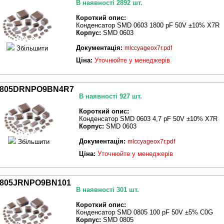
В наявності 2892 шт.
Короткий опис:
Конденсатор SMD 0603 1800 pF 50V ±10% X7R
Корпус:
SMD 0603
Документація:
Збільшити
mlccyageox7r.pdf
Ціна:
Уточнюйте у менеджерів
805DRNPO9BN4R7
В наявності 927 шт.
Короткий опис:
Конденсатор SMD 0603 4,7 pF 50V ±10% X7R
Корпус:
SMD 0603
Документація:
Збільшити
mlccyageox7r.pdf
Ціна:
Уточнюйте у менеджерів
805JRNPO9BN101
В наявності 301 шт.
Короткий опис:
Конденсатор SMD 0805 100 pF 50V ±5% C0G
Корпус:
SMD 0805