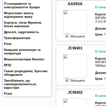
П`єзокерамiчнi та
AA055A
електромагнiтнi бузери
В наяв
Мікросхеми запису
Коротк
відтворення звуку
WiFi/Bl
3.2x1.
Корпуси, лiнзи Френеля,
блоки живлення
Докуме
Дроселi, iндуктивнiсть
Ціна:
У
Збільшити
Трансформатори
Реле
JCW401
Кварцовi резонатори та
В наяв
генератори
Коротк
Мiкроконтролери Nuvoton
WiFi/BT
RFID
SMA(m)
Газовi розрядники, Кросове
Докуме
обладнання
Ціна:
У
Збільшити
Запобiжники, що
самовiдновлюються,
варiстори
JCW402
Рiзне
В наяв
Коротк