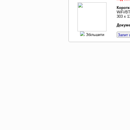
Коротк
WiFi/BT
303 х 1
Докуме
Збільшити
Запит 