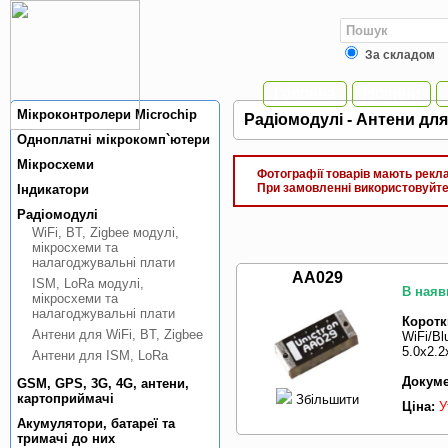
За складом
Головна
Новини
Мiкроконтролери Microchip
Радiомодулi - Антени для 
Одноплатнi мiкрокомп`ютери
Мiкросхеми
Фотографії товарів мають реклам
При замовленні використовуйте 
Індикатори
Радiомодулi
WiFi, BT, Zigbee модулi,
мiкросхеми та
налагоджувальнi плати
AA029
ISM, LoRa модулi,
В наяв
мiкросхеми та
налагоджувальнi плати
Коротк
Антени для WiFi, BT, Zigbee
WiFi/Bl
5.0x2.
Антени для ISM, LoRa
Докуме
GSM, GPS, 3G, 4G, антени,
картоприймачi
Збільшити
Ціна:
У
Акумулятори, батареї та
тримачi до них