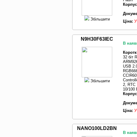
Корпус
Докуме
Збільшити
Ціна:
У
N9H30F63IEC
В наяв
Коротк
32 біт
ARM926
USB 2.
RGB666/
CCIR601
Control
Збільшити
2, RTC 
10/100 
Корпус
Докуме
Ціна:
У
NANO100LD2BN
В наяв