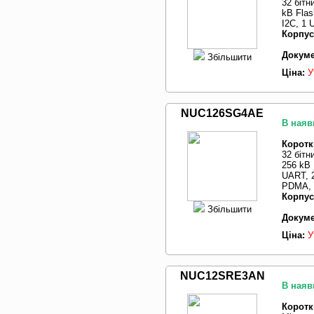
32 бітн
kB Flas
I2C, 1
Корпус
Докуме
Збільшити
Ціна:
У
NUC126SG4AE
В наяв
Коротк
32 бітн
256 kB 
UART, 2
PDMA, 
Корпус
Збільшити
Докуме
Ціна:
У
NUC12SRE3AN
В наяв
Коротк