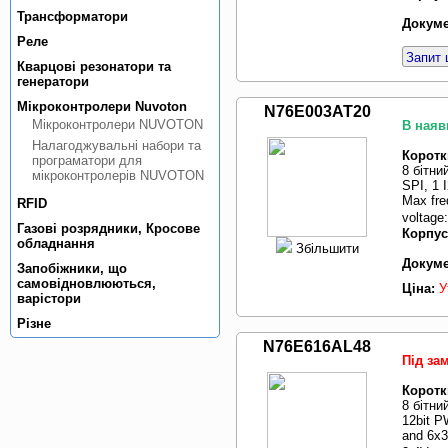
Трансформатори
Докуме
Реле
Запит 
Кварцовi резонатори та
генератори
Мiкроконтролери Nuvoton
N76E003AT20
Мiкроконтролери NUVOTON
В наяв
Налагоджувальнi набори та
Коротк
програматори для
8 бітни
мiкроконтролерiв NUVOTON
SPI, 1 
Max fre
RFID
voltage
Газовi розрядники, Кросове
Корпус
обладнання
Збільшити
Докуме
Запобiжники, що
самовiдновлюються,
Ціна:
У
варiстори
Рiзне
N76E616AL48
Під за
Коротк
8 бітни
12bit P
and 6x3