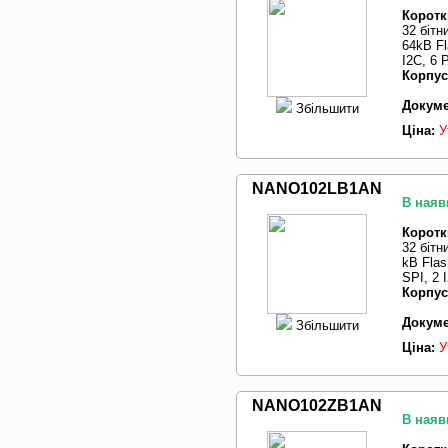
Коротк
32 бітн
64kB Fl
I2C, 6
Корпус
Докуме
Збільшити
Ціна:
У
NANO102LB1AN
В наяв
Коротк
32 бітн
kB Flas
SPI, 2
Корпус
Докуме
Збільшити
Ціна:
У
NANO102ZB1AN
В наяв