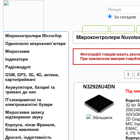
За складом
Головна
Новини
Мiкроконтролери Microchip
Мiкроконтролери Nuvoto
Одноплатнi мiкрокомп`ютери
Мiкросхеми
Фотографії товарів мають реклам
При замовленні використовуйте 
Індикатори
Радiомодулi
1
2
GSM, GPS, 3G, 4G, антени,
картоприймачi
N32926U4DN
Акумулятори, батареї та
Під за
тримачi до них
П`єзокерамiчнi та
Коротк
електромагнiтнi бузери
32 біт
200/24
Мікросхеми запису
SD/SDI
відтворення звуку
Збільшити
2D Grap
MIC Inp
Корпуси, лiнзи Френеля,
EMAC, 
блоки живлення
4, I²S 
Дроселi, iндуктивнiсть
Корпус