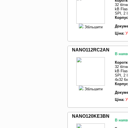
Коротк
32 бітн
kB Flas
SPI, 2
Корпус
Докуме
Збільшити
Ціна:
У
NANO112RC2AN
В наяв
Коротк
32 бітн
kB Flas
SPI, 2
4x32 6
Корпус
Збільшити
Докуме
Ціна:
У
NANO120KE3BN
В наяв