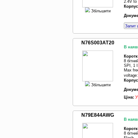
2.4V to
Корпус
Збільшити
Докуме
Запит 
N76S003AT20
В наяв
Коротк
8 бітни
SPI, 1 
Max fre
voltage
Корпус
Збільшити
Докуме
Ціна:
У
N79E844AWG
В наяв
Коротк
8 бітни
Flash