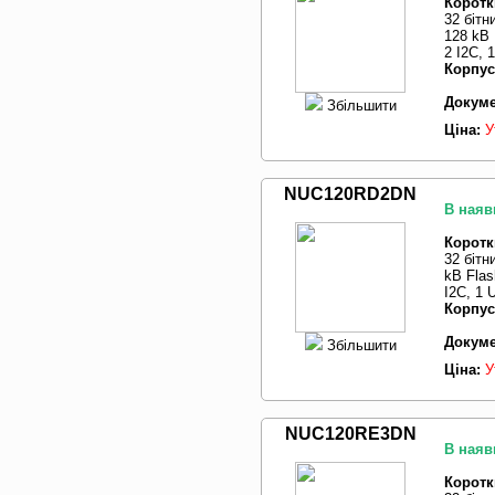
Коротк
32 бітн
128 kB 
2 I2C,
Корпус
Докуме
Збільшити
Ціна:
У
NUC120RD2DN
В наяв
Коротк
32 бітн
kB Flas
I2C, 1
Корпус
Докуме
Збільшити
Ціна:
У
NUC120RE3DN
В наяв
Коротк