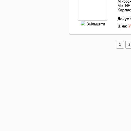
Мікрос
Me. НЕ
Корпус
Докуме
Збільшити
Ціна:
У
1
2