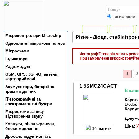
За складом
Головна
Новини
Мiкроконтролери Microchip
Рiзне - Дiоди, стабiлiтрон
Одноплатнi мiкрокомп`ютери
Мiкросхеми
Фотографії товарів мають реклам
При замовленні використовуйте 
Індикатори
Радiомодулi
1
2
GSM, GPS, 3G, 4G, антени,
картоприймачi
1.5SMC24CACT
Акумулятори, батареї та
В наяв
тримачi до них
П`єзокерамiчнi та
Коротк
електромагнiтнi бузери
Diodes 
Корпус
Мікросхеми запису
відтворення звуку
Докуме
Корпуси, лiнзи Френеля,
Ціна:
У
Збільшити
блоки живлення
Дроселi, iндуктивнiсть