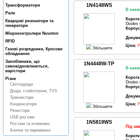
1N4148WS
Трансформатори
В наяв
Реле
Коротк
Кварцовi резонатори та
Diodes 
генератори
Корпус
Мiкроконтролери Nuvoton
Докуме
RFID
Ціна:
У
Збільшити
Газовi розрядники, Кросове
обладнання
Запобiжники, що
1N4448W-TP
самовiдновлюються,
В наяв
варiстори
Коротк
Рiзне
Diodes 
Свiтлодiоди
Корпус
Дiоди, стабiлiтрони, TVS
Докуме
Транзистори
Конденсатори
Ціна:
У
Збільшити
Резистори
USB роз`єми
1N5819WS
Роз`єми та клемники
Під за
Кнопки та перемикачi
Коротк