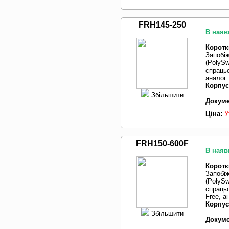
FRH145-250
В наяв
Коротк
Запобі
(PolySw
спрацьо
аналог
Корпус
Збільшити
Докуме
Ціна:
У
FRH150-600F
В наяв
Коротк
Запобі
(PolySw
спрацьо
Free, 
Корпус
Збільшити
Докуме