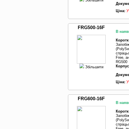
Збільшити
Докуме
Ціна:
У
FRG500-16F
В наяв
Коротк
Запобі
(PolySw
спрацьо
Free, 
RG500
Корпус
Збільшити
Докуме
Ціна:
У
FRG600-16F
В наяв
Коротк
Запобі
(PolySw
спрацьо
Free, 