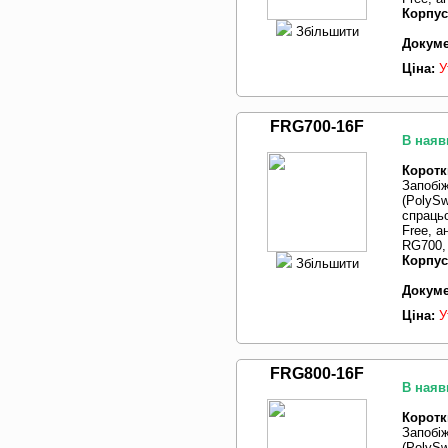
Корпус
Збільшити
Докуме
Ціна:
У
FRG700-16F
В наяв
Коротк
Запобі
(PolySw
спрацьо
Free, 
RG700, 
Корпус
Збільшити
Докуме
Ціна:
У
FRG800-16F
В наяв
Коротк
Запобі
(PolySw