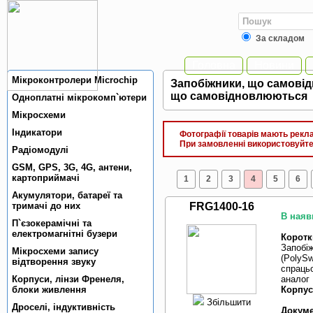
За складом
Головна
Новини
Мiкроконтролери Microchip
Запобiжники, що самовiд
що самовiдновлюються
Одноплатнi мiкрокомп`ютери
Мiкросхеми
Індикатори
Фотографії товарів мають реклам
При замовленні використовуйте 
Радiомодулi
GSM, GPS, 3G, 4G, антени,
картоприймачi
1
2
3
4
5
6
Акумулятори, батареї та
тримачi до них
FRG1400-16
В наяв
П`єзокерамiчнi та
електромагнiтнi бузери
Коротк
Запобі
Мікросхеми запису
(PolySw
відтворення звуку
спрацьо
Корпуси, лiнзи Френеля,
аналог
блоки живлення
Корпус
Збільшити
Дроселi, iндуктивнiсть
Докуме