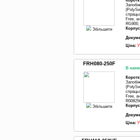
Коротк
Запобі
(PolySw
спрацьо
Free, 
RG900, 
Корпус
Збільшити
Докуме
Ціна:
У
FRH080-250F
В наяв
Коротк
Запобі
(PolySw
спрацьо
Free, 
R00825
Корпус
Збільшити
Докуме
Ціна:
У