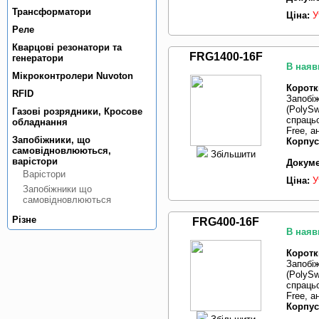
Трансформатори
Ціна:
У
Реле
Кварцовi резонатори та
FRG1400-16F
генератори
В наяв
Мiкроконтролери Nuvoton
Коротк
RFID
Запобі
(PolySw
Газовi розрядники, Кросове
спрацьо
обладнання
Free, 
Запобiжники, що
Корпус
самовiдновлюються,
Збільшити
варiстори
Докуме
Варiстори
Ціна:
У
Запобiжники що
самовiдновлюються
Рiзне
FRG400-16F
В наяв
Коротк
Запобі
(PolySw
спрацьо
Free, 
Корпус