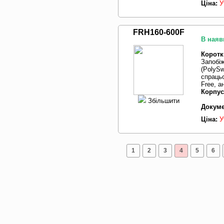
Ціна:
У
FRH160-600F
В наяв
Коротк
Запобі
(PolySw
спрацьо
Free, 
Корпус
Збільшити
Докуме
Ціна:
У
1
2
3
4
5
6