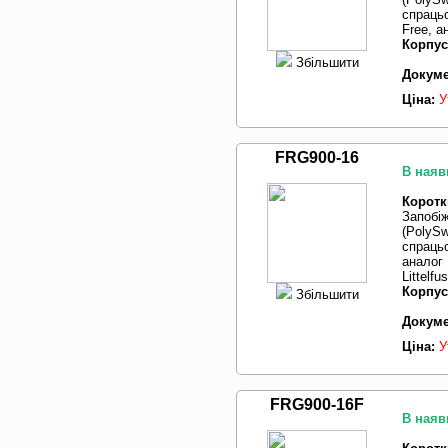
спрацьо
Free, 
Корпус
Збільшити
Докуме
Ціна:
У
FRG900-16
В наяв
Коротк
Запобі
(PolySw
спрацьо
аналог
Littelf
Корпус
Збільшити
Докуме
Ціна:
У
FRG900-16F
В наяв