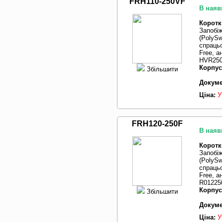
FRH110-250VF
В наяв
Коротк
Запобі
(PolySw
спрацьо
Free, а
HVR250
Корпус
Збільшити
Докуме
Ціна:
У
FRH120-250F
В наяв
Коротк
Запобі
(PolySw
спрацьо
Free, 
R01225
Корпус
Збільшити
Докуме
Ціна:
У