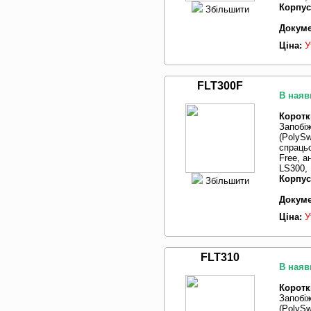
Корпус
Збільшити
Докуме
Ціна:
У
FLT300F
В наяв
Коротк
Запобі
(PolySw
спрацьо
Free, 
LS300, 
Корпус
Збільшити
Докуме
Ціна:
У
FLT310
В наяв
Коротк
Запобі
(PolySw