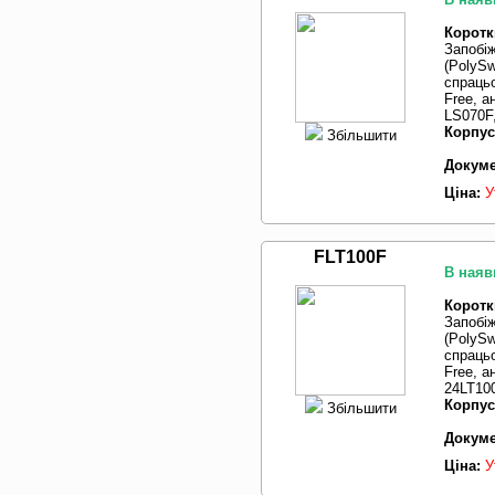
Коротк
Запобі
(PolySw
спрацьо
Free, 
LS070F,
Корпус
Збільшити
Докуме
Ціна:
У
FLT100F
В наяв
Коротк
Запобі
(PolySw
спрацьо
Free, а
24LT10
Корпус
Збільшити
Докуме
Ціна:
У