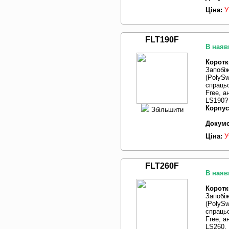
Ціна:
У
FLT190F
В наяв
Коротк
Запобі
(PolySw
спрацьо
Free, 
LS190? 
Корпус
Збільшити
Докуме
Ціна:
У
FLT260F
В наяв
Коротк
Запобі
(PolySw
спрацьо
Free, 
LS260, 