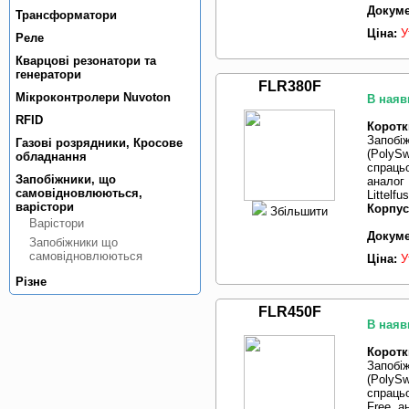
Докуме
Трансформатори
Ціна:
У
Реле
Кварцовi резонатори та
генератори
FLR380F
Мiкроконтролери Nuvoton
В наяв
RFID
Коротк
Запобі
Газовi розрядники, Кросове
(PolySw
обладнання
спрацьо
Запобiжники, що
аналог
самовiдновлюються,
Littelf
варiстори
Корпус
Збільшити
Варiстори
Докуме
Запобiжники що
самовiдновлюються
Ціна:
У
Рiзне
FLR450F
В наяв
Коротк
Запобі
(PolySw
спрацьо
Free, а