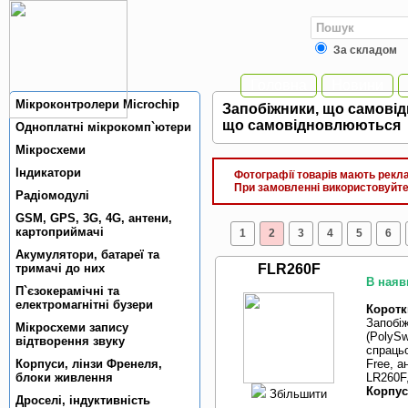
За складом
Головна
Новини
Мiкроконтролери Microchip
Запобiжники, що самовiд
що самовiдновлюються
Одноплатнi мiкрокомп`ютери
Мiкросхеми
Індикатори
Фотографії товарів мають реклам
При замовленні використовуйте 
Радiомодулi
GSM, GPS, 3G, 4G, антени,
картоприймачi
1
2
3
4
5
6
Акумулятори, батареї та
тримачi до них
FLR260F
В наяв
П`єзокерамiчнi та
електромагнiтнi бузери
Коротк
Запобі
Мікросхеми запису
(PolySw
відтворення звуку
спрацьо
Корпуси, лiнзи Френеля,
Free, а
блоки живлення
LR260F,
Корпус
Збільшити
Дроселi, iндуктивнiсть