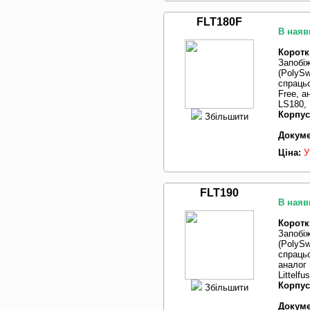
FLT180F
В наяв
Коротк
Запобі
(PolySw
спрацьо
Free, 
LS180, 
Корпус
Збільшити
Докуме
Ціна:
У
FLT190
В наяв
Коротк
Запобі
(PolySw
спрацьо
аналог
Littelf
Корпус
Збільшити
Докуме