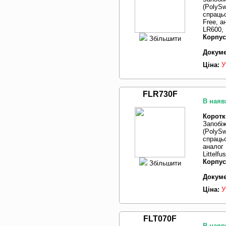
(PolySw
спрацьо
Free, а
LR600, 
Корпус
Збільшити
Докуме
Ціна:
У
FLR730F
В наяв
Коротк
Запобі
(PolySw
спрацьо
аналог
Littelf
Корпус
Збільшити
Докуме
Ціна:
У
FLT070F
В наяв