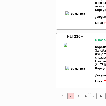
спрацьо
аналог 
Корпус
Збільшити
Докуме
Ціна:
У
FLT310F
В наяв
Коротк
Запобі
(PolySw
спрацьо
Free, а
24LT31
Корпус
Збільшити
Докуме
Ціна:
У
1
2
3
4
5
6