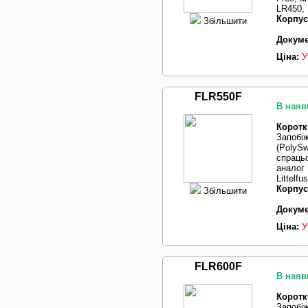
LR450, 
Корпус
Збільшити
Докуме
Ціна:
У
FLR550F
В наяв
Коротк
Запобі
(PolySw
спрацьо
аналог
Littelf
Корпус
Збільшити
Докуме
Ціна:
У
FLR600F
В наяв
Коротк
Запобі