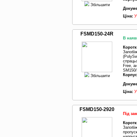
Збільшити
Докуме
Ціна:
У
FSMD150-24R
В наяв
Коротк
Запобі
(PolySw
спрацьо
Free, 
SM150/2
Корпус
Збільшити
Докуме
Ціна:
У
FSMD150-2920
Під за
Коротк
Запобіж
пропуск
напруг