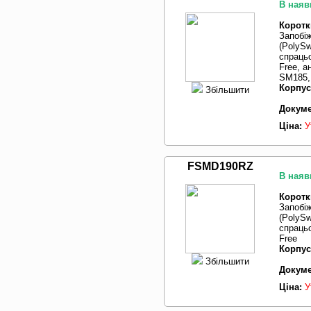
В наяв
Коротк
Запобі
(PolySw
спрацьо
Free, 
SM185, 
Корпус
Збільшити
Докуме
Ціна:
У
FSMD190RZ
В наяв
Коротк
Запобі
(PolySw
спрацьо
Free
Корпус
Збільшити
Докуме
Ціна:
У