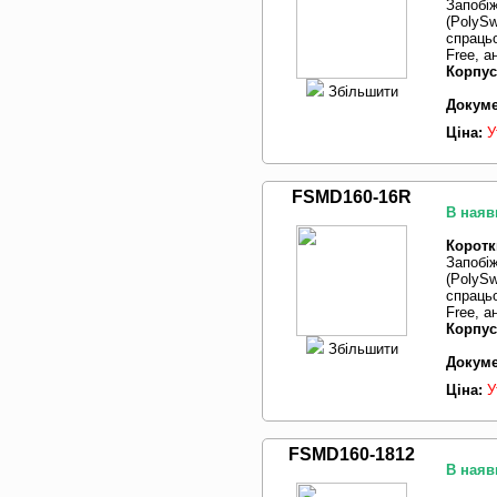
Запобі
(PolySw
спрацьо
Free, а
Корпус
Збільшити
Докуме
Ціна:
У
FSMD160-16R
В наяв
Коротк
Запобі
(PolySw
спрацьо
Free, а
Корпус
Збільшити
Докуме
Ціна:
У
FSMD160-1812
В наяв