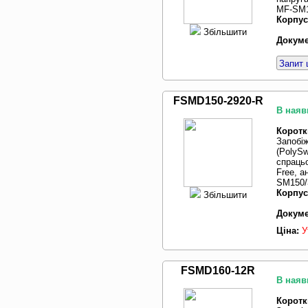
MF-SM15
Корпус
Збільшити
Докуме
Запит 
FSMD150-2920-R
В наяв
Коротк
Запобі
(PolySw
спрацьо
Free, 
SM150/3
Корпус
Збільшити
Докуме
Ціна:
У
FSMD160-12R
В наяв
Коротк