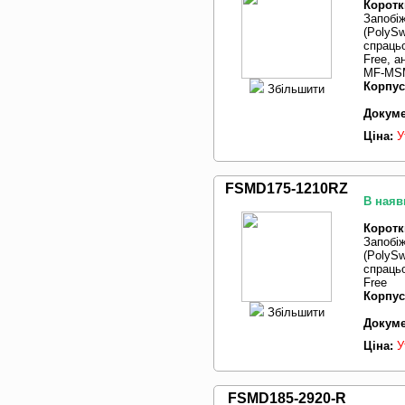
Коротк
Запобі
(PolySw
спрацьо
Free, 
MF-MSM
Корпус
Збільшити
Докуме
Ціна:
У
FSMD175-1210RZ
В наяв
Коротк
Запобі
(PolySw
спрацьо
Free
Корпус
Збільшити
Докуме
Ціна:
У
FSMD185-2920-R