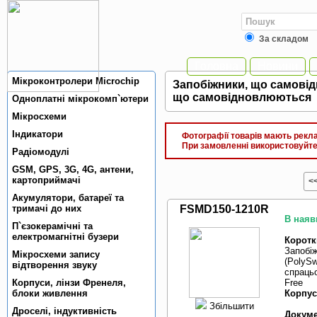
За складом
Головна
Новини
Мiкроконтролери Microchip
Запобiжники, що самовiд
що самовiдновлюються
Одноплатнi мiкрокомп`ютери
Мiкросхеми
Індикатори
Фотографії товарів мають реклам
При замовленні використовуйте 
Радiомодулi
GSM, GPS, 3G, 4G, антени,
картоприймачi
<
Акумулятори, батареї та
тримачi до них
FSMD150-1210R
В наяв
П`єзокерамiчнi та
електромагнiтнi бузери
Коротк
Запобі
Мікросхеми запису
(PolySw
відтворення звуку
спрацьо
Корпуси, лiнзи Френеля,
Free
блоки живлення
Корпус
Збільшити
Дроселi, iндуктивнiсть
Докуме