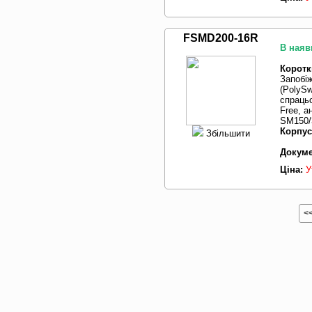
FSMD200-16R
В наяв
Коротк
Запобі
(PolySw
спрацьо
Free, 
SM150/3
Корпус
Збільшити
Докуме
Ціна:
У
<