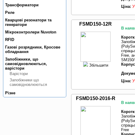
Трансформатори
Ціна:
У
Реле
Кварцовi резонатори та
FSMD150-12R
генератори
В наяв
Мiкроконтролери Nuvoton
Коротк
RFID
Запобі
(PolySw
Газовi розрядники, Кросове
спрацьо
обладнання
Free, 
Запобiжники, що
SM150/1
самовiдновлюються,
Корпус
Збільшити
варiстори
Докуме
Варiстори
Запобiжники що
Ціна:
У
самовiдновлюються
Рiзне
FSMD150-2016-R
В наяв
Коротк
Запобі
(PolySw
спрацьо
Free
Корпус