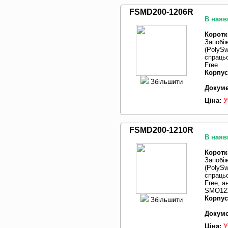
FSMD200-1206R
В наяв
Коротк
Запобі
(PolySw
спрацьо
Free
Корпус
Збільшити
Докуме
Ціна:
У
FSMD200-1210R
В наяв
Коротк
Запобі
(PolySw
спрацьо
Free, а
SMO121
Корпус
Збільшити
Докуме
Ціна:
У