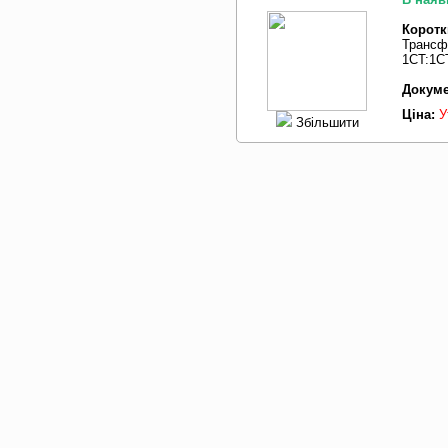
Коротк
Трансф
1CT:1C
Докуме
Ціна:
У
Збільшити