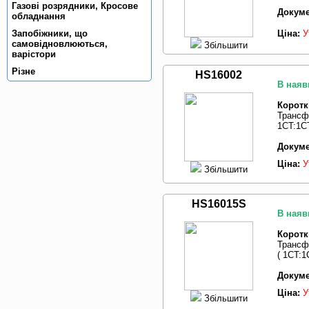
Газовi розрядники, Кросове
Докуме
обладнання
Запобiжники, що
Ціна:
У
самовiдновлюються,
Збільшити
варiстори
Рiзне
HS16002
В наяв
Коротк
Трансф
1CT:1CT
Докуме
Ціна:
У
Збільшити
HS16015S
В наяв
Коротк
Трансф
( 1CT:1
Докуме
Ціна:
У
Збільшити