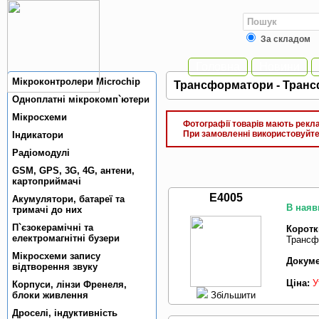
За складом
Головна
Новини
Мiкроконтролери Microchip
Трансформатори - Трансф
Одноплатнi мiкрокомп`ютери
Мiкросхеми
Фотографії товарів мають реклам
При замовленні використовуйте 
Індикатори
Радiомодулi
GSM, GPS, 3G, 4G, антени,
картоприймачi
E4005
Акумулятори, батареї та
В наяв
тримачi до них
П`єзокерамiчнi та
Коротк
електромагнiтнi бузери
Трансф
Мікросхеми запису
Докуме
відтворення звуку
Ціна:
У
Корпуси, лiнзи Френеля,
Збільшити
блоки живлення
Дроселi, iндуктивнiсть