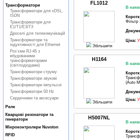
FL1012
Трансформатори
В наяв
Трансформатори для xDSL,
ISDN
Коротк
Фільтр
Трансформатори для
E1/T1/E3/T3
Докуме
Дроселi для телекомунiкацiй
Трансформатори та
Ціна:
У
iндуктивностi для Ethernet
Збільшити
Роз`єми RJ-45 з
вбудованими
H1164
трансформаторами
В наяв
(свiтлодiодами)
Трансформатори струму
Коротк
Трансф
Трансформатори звуковi
(Auto M
Трансформатори iмпульснi
Трансформатори 50 Hz
Докуме
Сердечники та аксесуари
Ціна:
У
Збільшити
Реле
Кварцовi резонатори та
H5007NL
генератори
В наяв
Мiкроконтролери Nuvoton
Коротк
RFID
Трансф