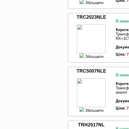
Ціна:
У
Збільшити
TRC2023NLE
В наяв
Коротк
Трансф
RX=1CT
Докуме
Ціна:
У
Збільшити
TRC5007NLE
В наяв
Коротк
Трансф
аналог
Докуме
Ціна:
У
Збільшити
TRH2017NL
В наяв