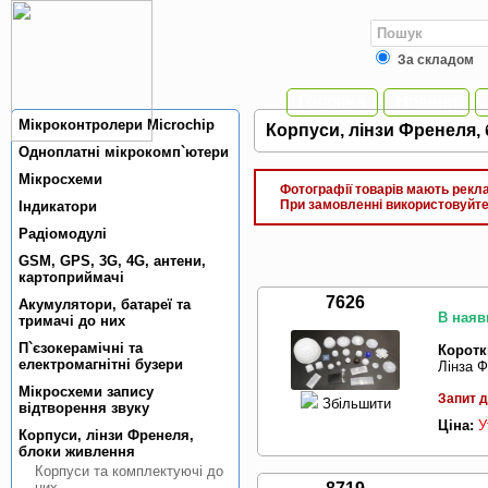
За складом
Головна
Новини
Мiкроконтролери Microchip
Корпуси, лiнзи Френеля,
Одноплатнi мiкрокомп`ютери
Мiкросхеми
Фотографії товарів мають реклам
При замовленні використовуйте 
Індикатори
Радiомодулi
GSM, GPS, 3G, 4G, антени,
картоприймачi
7626
Акумулятори, батареї та
В наяв
тримачi до них
П`єзокерамiчнi та
Коротк
електромагнiтнi бузери
Лінза Ф
Мікросхеми запису
Запит д
Збільшити
відтворення звуку
Ціна:
У
Корпуси, лiнзи Френеля,
блоки живлення
Корпуси та комплектуючi до
них