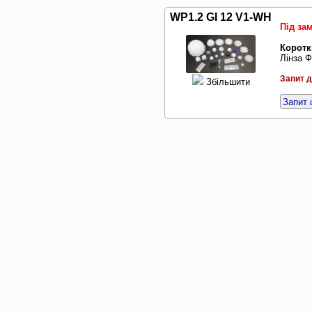
WP1.2 GI 12 V1-WH
Під за
Коротк
Лінза Ф
Запит д
Збільшити
Запит 