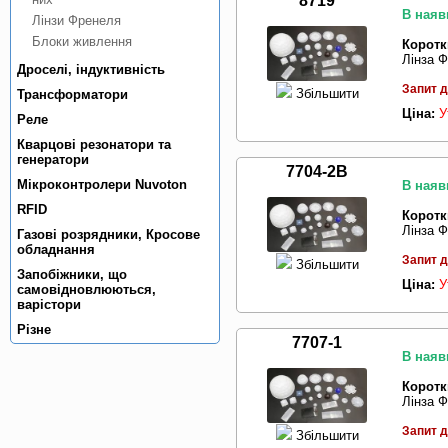
8719
В наяв
Лiнзи Френеля
Блоки живлення
Коротк
Лінза Ф
Дроселi, iндуктивнiсть
Запит д
Збільшити
Трансформатори
Ціна:
У
Реле
Кварцовi резонатори та
генератори
7704-2B
Мiкроконтролери Nuvoton
В наяв
RFID
Коротк
Лінза Ф
Газовi розрядники, Кросове
обладнання
Запит д
Збільшити
Запобiжники, що
Ціна:
У
самовiдновлюються,
варiстори
Рiзне
7707-1
В наяв
Коротк
Лінза Ф
Запит д
Збільшити