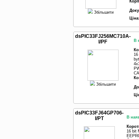
Корп
Доку
Збільшити
Ціна
dsPIC33FJ256MC710A-
В 
I/PF
Ко
16
by
4x
PW
CA
Ко
Збільшити
До
Ці
dsPIC33FJ64GP706-
В наяв
I/PT
Корот
16 bit
EEPROM