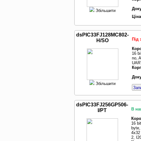
Доку
Збільшити
Ціна
dsPIC33FJ128MC802-
Під
H/SO
Коро
16 b
no, 
UART
Корп
Доку
Збільшити
Зап
dsPIC33FJ256GP506-
В на
I/PT
Коро
16 b
byte
4x32
2, I2