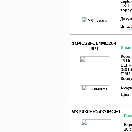
Captur
I2S 1,
Корпу
Докум
Збільшити
Ціна:
dsPIC33FJ64MC204-
В ная
I/PT
Корот
16 bi
EEPRO
0x8 bi
PWM_M
Корпу
Докум
Збільшити
Ціна:
MSP430FR2433IRGET
В на
Кор
16 b