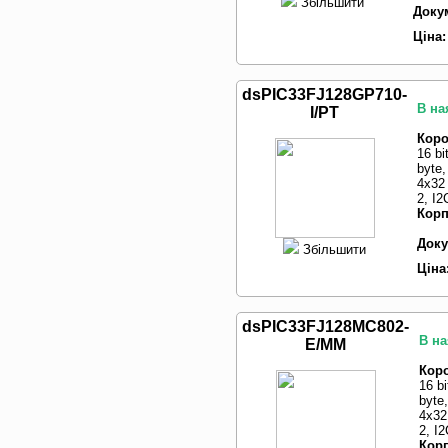
Збільшити
Доку
Ціна:
dsPIC33FJ128GP710-
В на
I/PT
Коро
16 b
byte
4x32
2, I2
Корп
Доку
Збільшити
Ціна
dsPIC33FJ128MC802-
В на
E/MM
Коро
16 b
byte
4x32
2, I
Корп