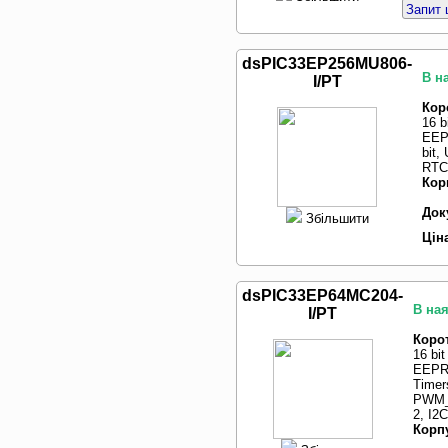
Запит 
dsPIC33EP256MU806-
В н
I/PT
Кор
16 
EEP
bit,
RTC
Кор
Док
Збільшити
Цін
dsPIC33EP64MC204-
В ная
I/PT
Коро
16 bi
EEPRO
Timers
PWM_
2, I2C
Корп