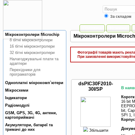
За складом
Головна
Новини
Мiкроконтролери Microchip
Мiкроконтролери Microchi
8 бiтнi мiкроконтролери
16 бiтнi мiкроконтролери
32 бiтнi мiкроконтролери
Фотографії товарів мають реклам
При замовленні використовуйте 
Налагоджувальнi плати та
адаптери
Перехiдники для
програматорiв
Одноплатнi мiкрокомп`ютери
dsPIC30F2010-
В наяв
30I/SP
Мiкросхеми
Коротк
Індикатори
16 bit 
Радiомодулi
EEPROM 
bit, C
GSM, GPS, 3G, 4G, антени,
SPI 1, 
картоприймачi
Корпус
Акумулятори, батареї та
Докуме
тримачi до них
Збільшити