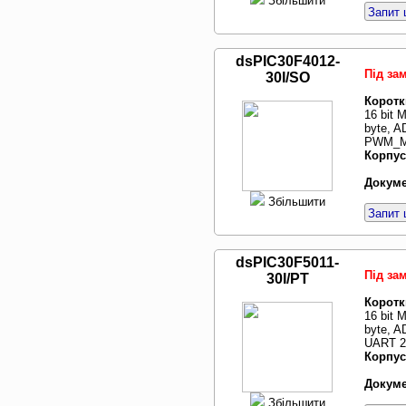
Збільшити
Запит 
dsPIC30F4012-
Під за
30I/SO
Коротк
16 bit
byte, A
PWM_MC
Корпус
Докуме
Збільшити
Запит 
dsPIC30F5011-
Під за
30I/PT
Коротк
16 bit
byte, A
UART 2,
Корпус
Докуме
Збільшити