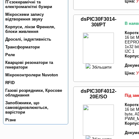
Ціна:
У
П`єзокерамiчнi та
електромагнiтнi бузери
Мікросхеми запису
dsPIC30F3014-
відтворення звуку
В наяв
30I/PT
Корпуси, лiнзи Френеля,
блоки живлення
Коротк
16 bit 
Дроселi, iндуктивнiсть
EEPROM 
1x32 bi
Трансформатори
I2C 1
Реле
Корпус
Кварцовi резонатори та
Докуме
Збільшити
генератори
Ціна:
У
Мiкроконтролери Nuvoton
RFID
Газовi розрядники, Кросове
dsPIC30F4012-
обладнання
Під за
20E/SO
Запобiжники, що
Коротк
самовiдновлюються,
16 bit
варiстори
byte, A
PWM_MC
Рiзне
Корпус
Докуме