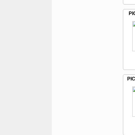
PI
PIC