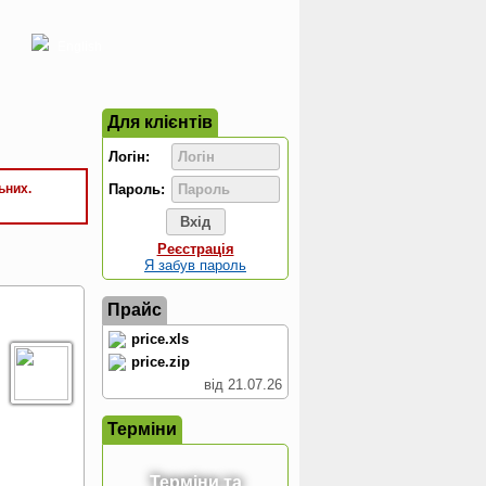
English
Для клієнтів
Логін:
ьних.
Пароль:
Реєстрація
Я забув пароль
Прайс
price.xls
price.zip
від 21.07.26
Терміни
Терміни та