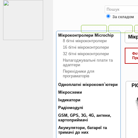
За складом
Головна
Новини
Мiкроконтролери Microchip
Мiк
8 бiтнi мiкроконтролери
16 бiтнi мiкроконтролери
32 бiтнi мiкроконтролери
Фото
При 
Налагоджувальнi плати та
адаптери
Перехiдники для
програматорiв
Одноплатнi мiкрокомп`ютери
PI
Мiкросхеми
Індикатори
Радiомодулi
GSM, GPS, 3G, 4G, антени,
картоприймачi
Акумулятори, батареї та
тримачi до них