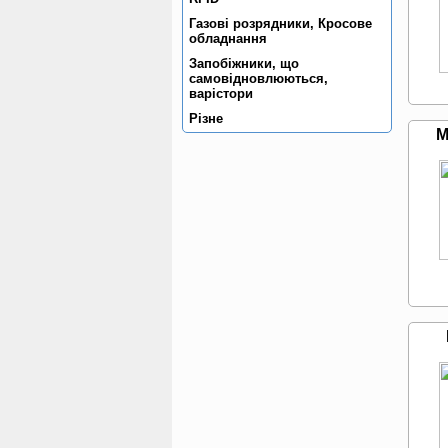
Газовi розрядники, Кросове
обладнання
Запобiжники, що
самовiдновлюються,
варiстори
Рiзне
M