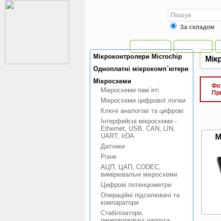
За складом
Головна
Новини
Мiкроконтролери Microchip
Мiк
Одноплатнi мiкрокомп`ютери
Мiкросхеми
Фото
Мiкросхеми пам`ятi
При 
Мiкросхеми цифрової логiки
Ключi аналоговi та цифровi
Інтерфейснi мiкросхеми -
Ethernet, USB, CAN, LIN,
UART, IrDA
M
Датчики
Рiзне
АЦП, ЦАП, CODEC,
вимiрювальнi мiкросхеми
Цифровi потенцiометри
Операцiйнi пiдсилювачi та
компаратори
Стабiлiзатори,
перетворювачi напруги,