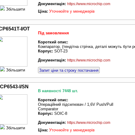
Документація:
https://www.microchip.com
Збільшити
Ціна:
Уточнюйте у менеджерів
CP6541T-I/OT
Під замовлення
Короткий опис:
Компаратор, (тендітна стрічка, деталі можуть бути 
Корпус:
SOT-23
Документація:
https://www.microchip.com
Збільшити
Запит ціни та строку постачання
CP6543-I/SN
В наявності 7448 шт.
Короткий опис:
Операційний підсилювач / 1,6V Push/Pull
Comparator
Корпус:
SOIC-8
Документація:
https://www.microchip.com
Збільшити
Ціна:
Уточнюйте у менеджерів