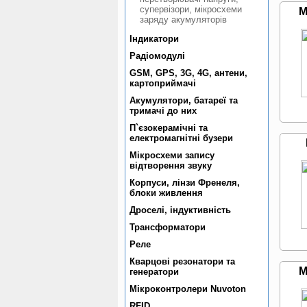
супервiзори, мiкросхеми
M
заряду акумуляторiв
Індикатори
Радiомодулi
GSM, GPS, 3G, 4G, антени,
картоприймачi
Акумулятори, батареї та
тримачi до них
П`єзокерамiчнi та
електромагнiтнi бузери
Мікросхеми запису
відтворення звуку
Корпуси, лiнзи Френеля,
блоки живлення
Дроселi, iндуктивнiсть
Трансформатори
Реле
Кварцовi резонатори та
M
генератори
Мiкроконтролери Nuvoton
RFID