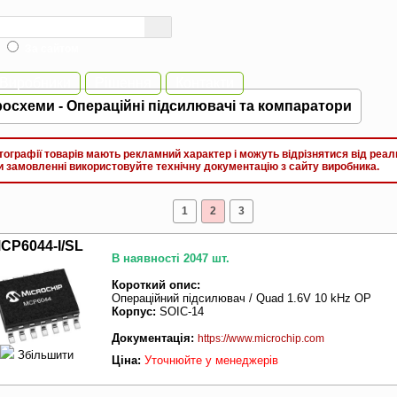
За сайтом
Виробники
Рішення
Контакти
росхеми - Операцiйнi пiдсилювачi та компаратори
графії товарів мають рекламний характер і можуть відрізнятися від реал
замовленні використовуйте технічну документацію з сайту виробника.
1
2
3
CP6044-I/SL
В наявності 2047 шт.
Короткий опис:
Операційний підсилювач / Quad 1.6V 10 kHz OP
Корпус:
SOIC-14
Документація:
https://www.microchip.com
Збільшити
Ціна:
Уточнюйте у менеджерів