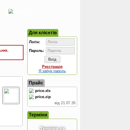
English
Для клієнтів
Логін:
ьних.
Пароль:
Реєстрація
Я забув пароль
Прайс
price.xls
price.zip
від 21.07.26
Терміни
Терміни та