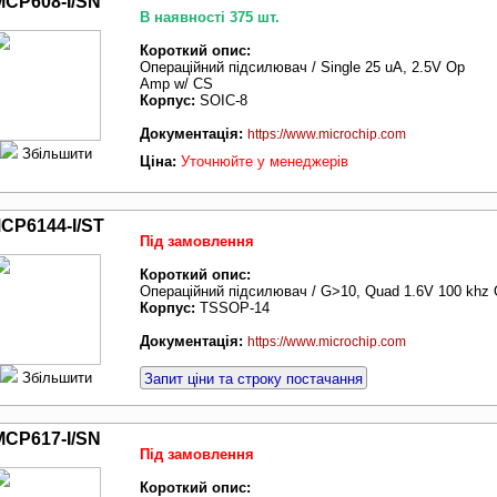
MCP608-I/SN
В наявності 375 шт.
Короткий опис:
Операційний підсилювач / Single 25 uA, 2.5V Op
Amp w/ CS
Корпус:
SOIC-8
Документація:
https://www.microchip.com
Збільшити
Ціна:
Уточнюйте у менеджерів
CP6144-I/ST
Під замовлення
Короткий опис:
Операційний підсилювач / G>10, Quad 1.6V 100 khz
Корпус:
TSSOP-14
Документація:
https://www.microchip.com
Збільшити
Запит ціни та строку постачання
MCP617-I/SN
Під замовлення
Короткий опис: