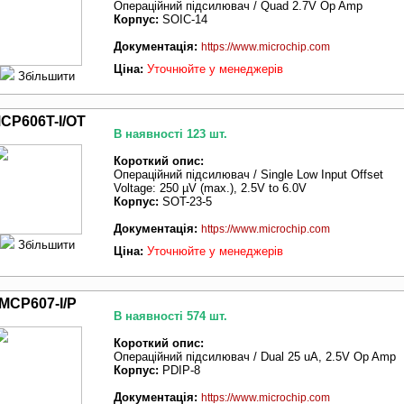
Операційний підсилювач / Quad 2.7V Op Amp
Корпус:
SOIC-14
Документація:
https://www.microchip.com
Ціна:
Уточнюйте у менеджерів
Збільшити
CP606T-I/OT
В наявності 123 шт.
Короткий опис:
Операційний підсилювач / Single Low Input Offset
Voltage: 250 µV (max.), 2.5V to 6.0V
Корпус:
SOT-23-5
Документація:
https://www.microchip.com
Збільшити
Ціна:
Уточнюйте у менеджерів
MCP607-I/P
В наявності 574 шт.
Короткий опис:
Операційний підсилювач / Dual 25 uA, 2.5V Op Amp
Корпус:
PDIP-8
Документація:
https://www.microchip.com