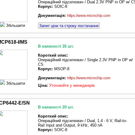
Операційний підсилювач / Dual 2.3V PNP in OP w/ C
Корпус:
SOIC-8
Документація:
https://www.microchip.com
Збільшити
Запит ціни та строку постачання
MCP618-I/MS
В наявності 26 шт.
Короткий опис:
Операційний підсилювач / Single 2.3V PNP in OP w/
CS
Корпус:
MSOP-8
Документація:
https://www.microchip.com
Збільшити
Ціна:
Уточнюйте у менеджерів
CP6442-E/SN
В наявності 20 шт.
Короткий опис:
Операційний підсилювач / Dual, 1.4 - 6 V, Rail-to-
Rail Input and Output, 9 kHz, 450 nA
Корпус:
SOIC-8