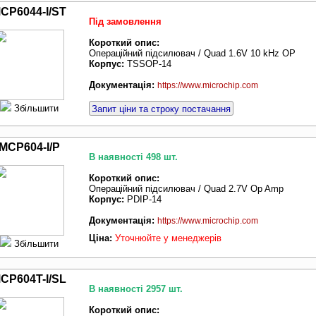
CP6044-I/ST
Під замовлення
Короткий опис:
Операційний підсилювач / Quad 1.6V 10 kHz OP
Корпус:
TSSOP-14
Документація:
https://www.microchip.com
Збільшити
Запит ціни та строку постачання
MCP604-I/P
В наявності 498 шт.
Короткий опис:
Операційний підсилювач / Quad 2.7V Op Amp
Корпус:
PDIP-14
Документація:
https://www.microchip.com
Ціна:
Уточнюйте у менеджерів
Збільшити
CP604T-I/SL
В наявності 2957 шт.
Короткий опис: