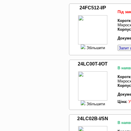
24FC512-I/P
Під за
Коротк
Мікрос
Корпус
Докуме
Збільшити
Запит 
24LC00T-I/OT
В наяв
Коротк
Мікросх
Корпус
Докуме
Ціна:
У
Збільшити
24LC02B-I/SN
В наяв