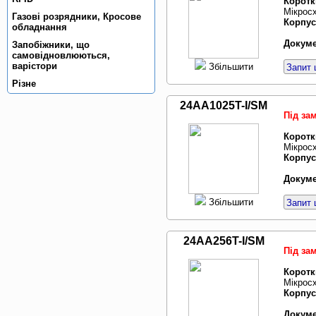
Коротк
Мікросх
Газовi розрядники, Кросове
Корпус
обладнання
Докуме
Запобiжники, що
самовiдновлюються,
варiстори
Збільшити
Запит 
Рiзне
24AA1025T-I/SM
Під за
Коротк
Мікросх
Корпус
Докуме
Збільшити
Запит 
24AA256T-I/SM
Під за
Коротк
Мікросх
Корпус
Докуме