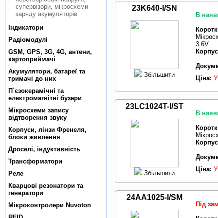
супервiзори, мiкросхеми
23K640-I/SN
заряду акумуляторiв
В наяв
Індикатори
Коротк
Мікросх
Радiомодулi
3.6V
Корпус
GSM, GPS, 3G, 4G, антени,
картоприймачi
Докуме
Акумулятори, батареї та
Збільшити
Ціна:
У
тримачi до них
П`єзокерамiчнi та
електромагнiтнi бузери
23LC1024T-I/ST
Мікросхеми запису
В наяв
відтворення звуку
Коротк
Корпуси, лiнзи Френеля,
Мікросх
блоки живлення
Корпус
Дроселi, iндуктивнiсть
Докуме
Трансформатори
Ціна:
У
Збільшити
Реле
Кварцовi резонатори та
генератори
24AA1025-I/SM
Під за
Мiкроконтролери Nuvoton
RFID