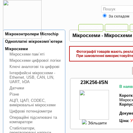
За складом
Головна
Новини
Мiкроконтролери Microchip
Мiкросхеми - Мiкросхеми 
Одноплатнi мiкрокомп`ютери
Мiкросхеми
Фотографії товарів мають реклам
Мiкросхеми пам`ятi
При замовленні використовуйте 
Мiкросхеми цифрової логiки
Ключi аналоговi та цифровi
Інтерфейснi мiкросхеми -
Ethernet, USB, CAN, LIN,
UART, IrDA
23K256-I/SN
В наяв
Датчики
Рiзне
Коротк
Мікросх
АЦП, ЦАП, CODEC,
Корпус
вимiрювальнi мiкросхеми
Цифровi потенцiометри
Докуме
Операцiйнi пiдсилювачi та
Ціна:
У
компаратори
Збільшити
Стабiлiзатори,
перетворювачi напруги,