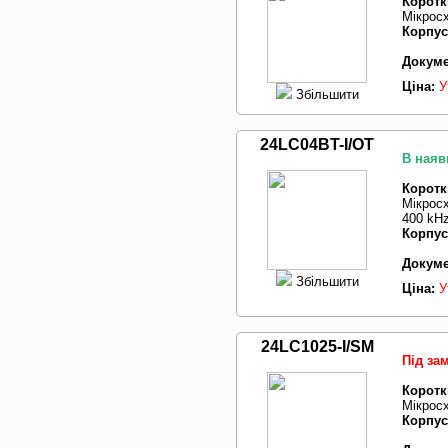
Коротк
Мікросх
Корпус
Докуме
Ціна:
У
Збільшити
24LC04BT-I/OT
В наяв
Коротк
Мікросх
400 kH
Корпус
Докуме
Збільшити
Ціна:
У
24LC1025-I/SM
Під за
Коротк
Мікросх
Корпус