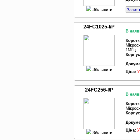
Збільшити
Запит 
24FC1025-I/P
В наяв
Коротк
Мікросх
1МГц
Корпус
Докуме
Збільшити
Ціна:
У
24FC256-I/P
В наяв
Коротк
Мікрос
Корпус
Докуме
Ціна:
У
Збільшити