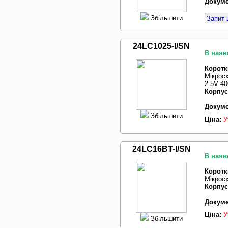
Докуме
Збільшити
Запит 
24LC1025-I/SN
В наяв
Коротк
Мікросх
2.5V 40
Корпус
Докуме
Збільшити
Ціна:
У
24LC16BT-I/SN
В наяв
Коротк
Мікросх
Корпус
Докуме
Ціна:
У
Збільшити